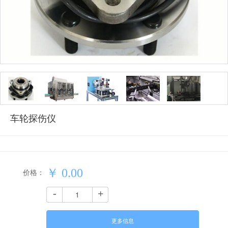
车轮探伤仪
￥
0.00
价格：
-
+
更多信息