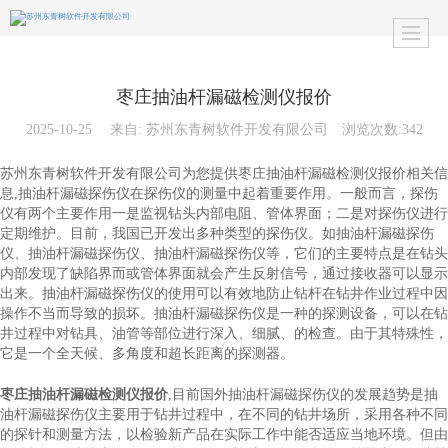
枣庄抽油杆漏磁检测仪报价
2025-10-25
来自:
苏州东青树软件开发有限公司
浏览次数:342
苏州东青树软件开发有限公司为您提供枣庄抽油杆漏磁检测仪报价相关信
息,抽油杆漏磁探伤仪在探伤仪的测量中起着重要作用。一般而言，探伤
仪有两个主要作用一是监视钻头内部电阻、管体界面；二是对探伤仪进行
定期维护。目前，我国已开发出多种类型的探伤仪。如抽油杆漏磁探伤
仪、抽油杆漏磁探伤仪、抽油杆漏磁探伤仪等，它们的主要特点是在钻头
内部发现了缺陷界而或管体界面就会产生反射信号，通过接收器可以显示
出来。抽油杆漏磁探伤仪的使用可以有效地防止钻杆在钻井作业过程中因
操作不当而导致的损坏。抽油杆漏磁探伤仪是一种的探测设备，可以在钻
井过程中对钻具、油管等部位进行深入、细腻、的检查。由于其特殊性，
它是一个全天候、多角度和超长距离的探测器。
枣庄抽油杆漏磁检测仪报价
,目前国外抽油杆漏磁探伤仪的发展趋势是抽
油杆漏磁探伤仪主要用于钻井过程中，在不同的钻井场所，采用各种不同
的探针和测量方法，以检验新产品在实际工作中能否适应当地环境。但由